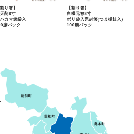
割り箸】
【割り箸】
天削8寸
白樺元禄8寸
ハカマ箸袋入
ポリ袋入完封箸(つま楊枝入)
00膳パック
100膳パック