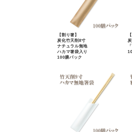
【割り箸】
【
炭化竹天削8寸
炭
ナチュラル無地
「
ハカマ箸袋入り
1
100膳パック