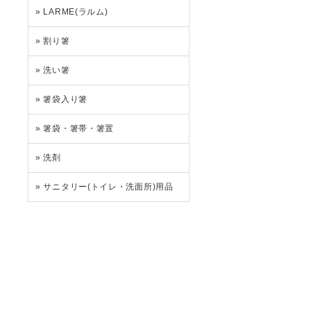
»
LARME(ラルム)
»
割り箸
»
洗い箸
»
箸袋入り箸
»
箸袋・箸帯・箸置
»
洗剤
»
サニタリー(トイレ・洗面所)用品