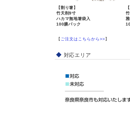
【割り箸】
【
竹天削9寸
竹
ハカマ無地箸袋入
雅
100膳パック
1
【
ご注文はこちらから>>
】
対応エリア