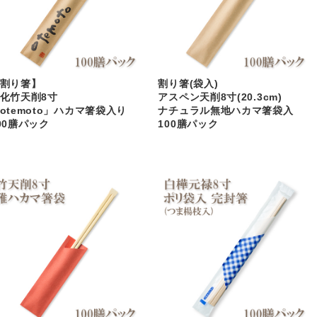
割り箸】
割り箸(袋入)
化竹天削8寸
アスペン天削8寸(20.3cm)
otemoto」ハカマ箸袋入り
ナチュラル無地ハカマ箸袋入
00膳パック
100膳パック